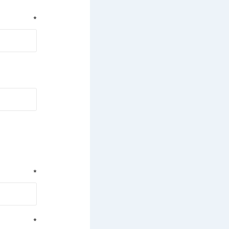
*
*
*