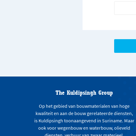
The Kuldipsingh Group
Op het gebied van bouwmaterialen van hoge
kwaliteit en aan de bouw gerelateerde diensten,
is Kuldipsingh toonaangevend in Suriname. Maar
ook voor wegenbouw en waterbouw, olieveld
diensten, verhuur van zwaar materieel,