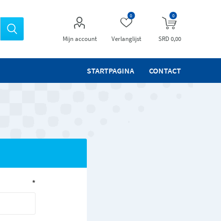
0
0
Mijn account
Verlanglijst
SRD 0,00
STARTPAGINA
CONTACT
*