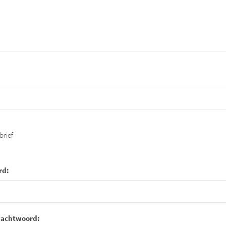
brief
rd:
wachtwoord: