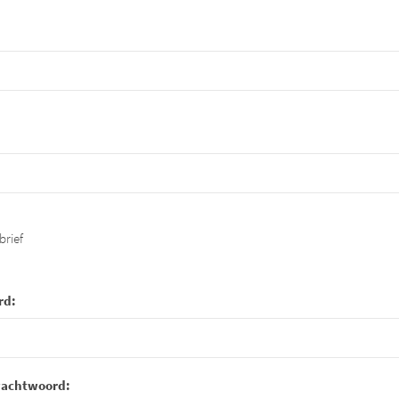
brief
rd:
wachtwoord: