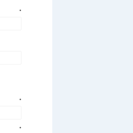
*
*
*