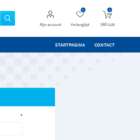
0
0
Mijn account
Verlanglijst
SRD 0,00
STARTPAGINA
CONTACT
*