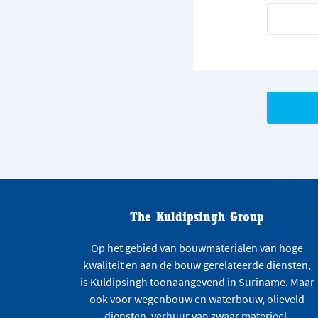
The Kuldipsingh Group
Op het gebied van bouwmaterialen van hoge
kwaliteit en aan de bouw gerelateerde diensten,
is Kuldipsingh toonaangevend in Suriname. Maar
ook voor wegenbouw en waterbouw, olieveld
diensten, verhuur van zwaar materieel,