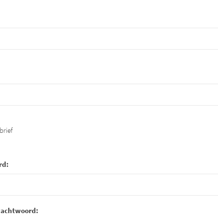
brief
rd:
wachtwoord: