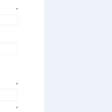
*
*
*