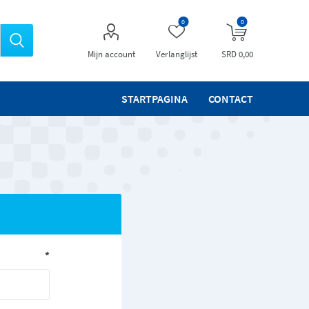
0
0
Mijn account
Verlanglijst
SRD 0,00
STARTPAGINA
CONTACT
*