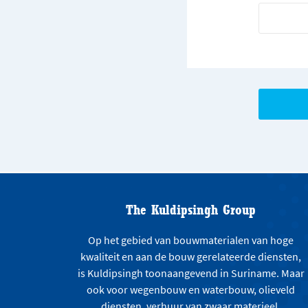
The Kuldipsingh Group
Op het gebied van bouwmaterialen van hoge
kwaliteit en aan de bouw gerelateerde diensten,
is Kuldipsingh toonaangevend in Suriname. Maar
ook voor wegenbouw en waterbouw, olieveld
diensten, verhuur van zwaar materieel,