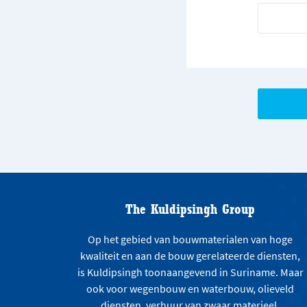
The Kuldipsingh Group
Op het gebied van bouwmaterialen van hoge
kwaliteit en aan de bouw gerelateerde diensten,
is Kuldipsingh toonaangevend in Suriname. Maar
ook voor wegenbouw en waterbouw, olieveld
diensten, verhuur van zwaar materieel,