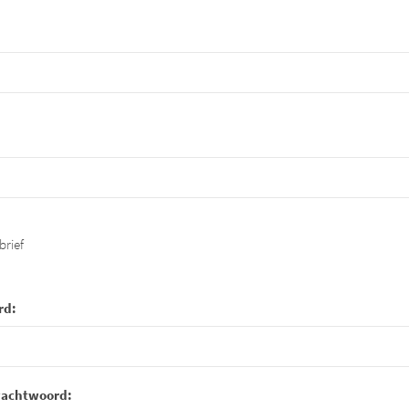
brief
rd:
wachtwoord: