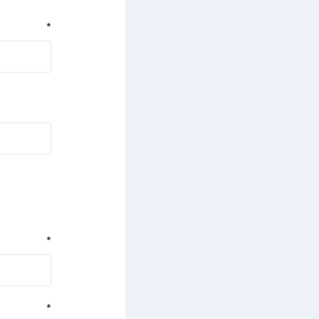
*
*
*