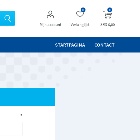
0
0
Mijn account
Verlanglijst
SRD 0,00
STARTPAGINA
CONTACT
*