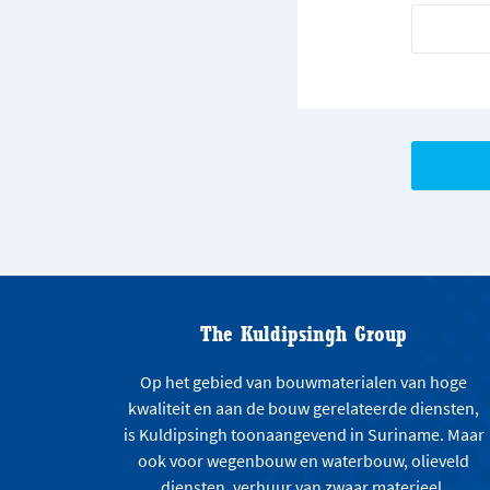
The Kuldipsingh Group
Op het gebied van bouwmaterialen van hoge
kwaliteit en aan de bouw gerelateerde diensten,
is Kuldipsingh toonaangevend in Suriname. Maar
ook voor wegenbouw en waterbouw, olieveld
diensten, verhuur van zwaar materieel,