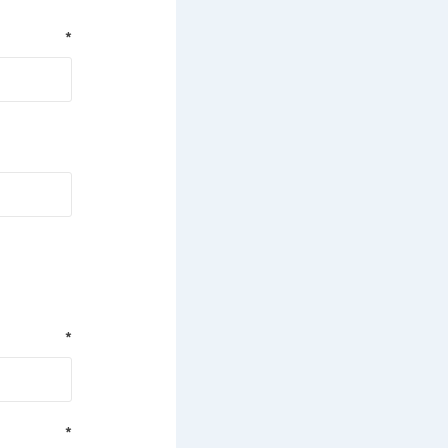
*
*
*