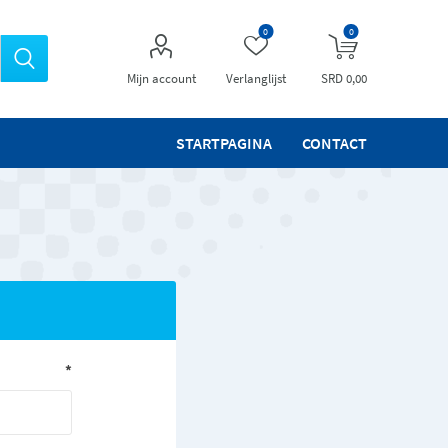
0
0
Mijn account
Verlanglijst
SRD 0,00
STARTPAGINA
CONTACT
*