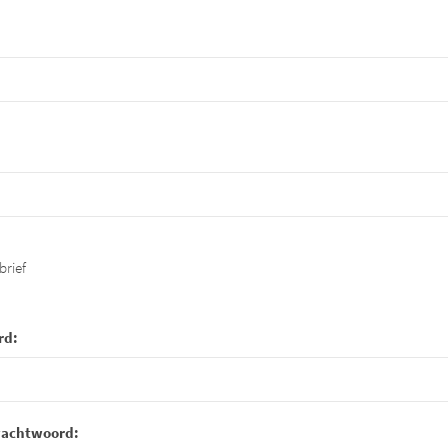
brief
rd:
wachtwoord: