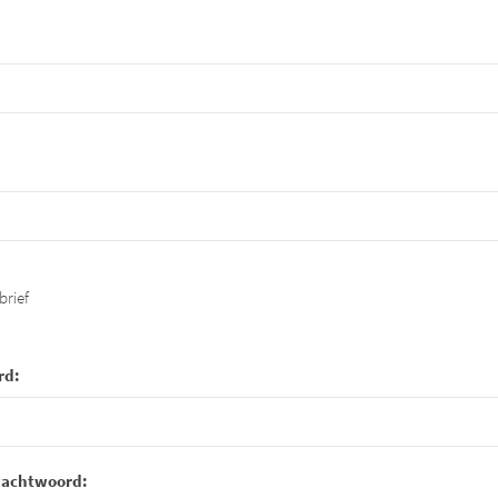
brief
rd:
wachtwoord: