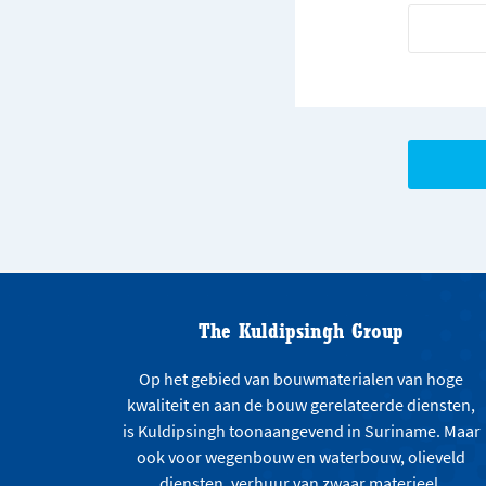
The Kuldipsingh Group
Op het gebied van bouwmaterialen van hoge
kwaliteit en aan de bouw gerelateerde diensten,
is Kuldipsingh toonaangevend in Suriname. Maar
ook voor wegenbouw en waterbouw, olieveld
diensten, verhuur van zwaar materieel,