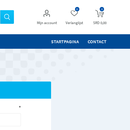
0
0
Mijn account
Verlanglijst
SRD 0,00
STARTPAGINA
CONTACT
*