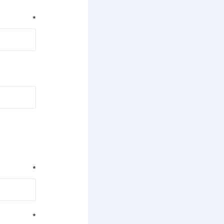
*
*
*