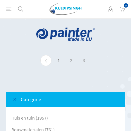
0
1
2
3
Categorie
Huis en tuin (1957)
Bouwmaterialen (761)