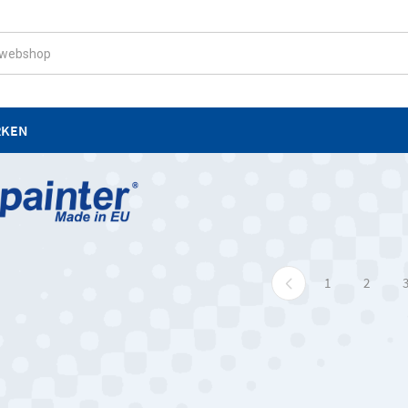
RKEN
1
2