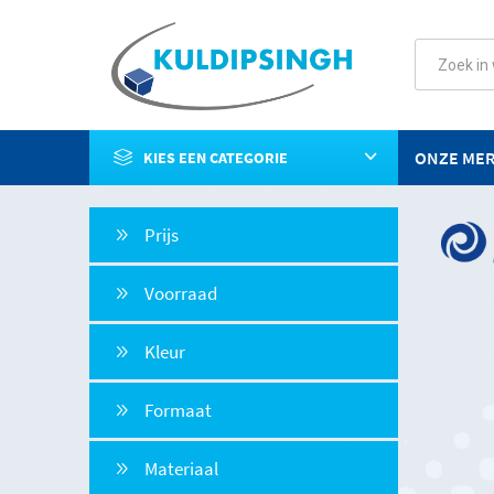
ONZE ME
KIES EEN CATEGORIE
Prijs
Voorraad
Kleur
Formaat
Materiaal