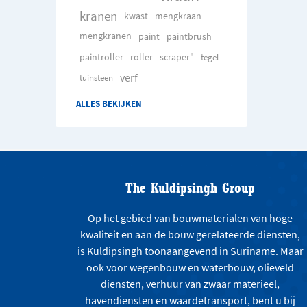
kranen
kwast
mengkraan
mengkranen
paint
paintbrush
paintroller
roller
scraper"
tegel
verf
tuinsteen
ALLES BEKIJKEN
The Kuldipsingh Group
Op het gebied van bouwmaterialen van hoge
kwaliteit en aan de bouw gerelateerde diensten,
is Kuldipsingh toonaangevend in Suriname. Maar
ook voor wegenbouw en waterbouw, olieveld
diensten, verhuur van zwaar materieel,
havendiensten en waardetransport, bent u bij