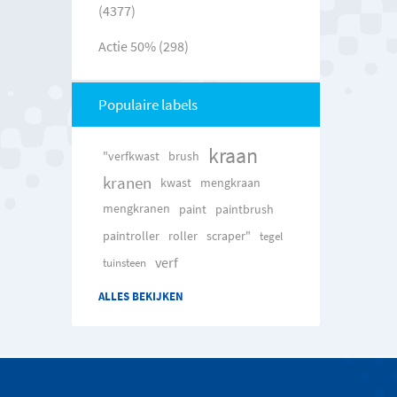
(4377)
Actie 50% (298)
Populaire labels
kraan
"verfkwast
brush
kranen
kwast
mengkraan
mengkranen
paint
paintbrush
paintroller
roller
scraper"
tegel
verf
tuinsteen
ALLES BEKIJKEN