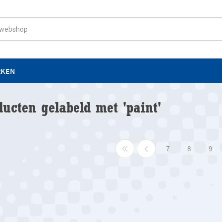
RKEN
ducten gelabeld met 'paint'
7
8
9