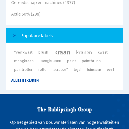
Gereedschap en machines (4377)
Actie 50% (298)
Populaire labels
kraan
kranen
"verfkwast
brush
kwast
mengkraan
mengkranen
paint
paintbrush
verf
paintroller
roller
scraper"
tegel
tuinsteen
ALLES BEKIJKEN
The Kuldipsingh Group
Op het gebied van bouwmaterialen van hoge kwaliteit en