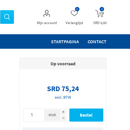
0
0
Mijn account
Verlanglijst
SRD 0,00
STARTPAGINA
CONTACT
Op voorraad
SRD 75,24
excl. BTW
i
stuk
h