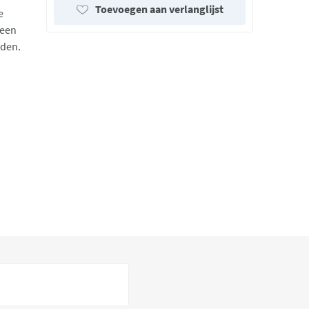
Toevoegen aan verlanglijst
e
 een
rden.