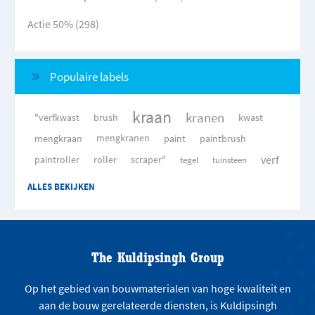
Actie 50% (298)
Populaire labels
kraan
kranen
"verfkwast
brush
kwast
mengkraan
mengkranen
paint
paintbrush
verf
paintroller
roller
scraper"
tegel
tuinsteen
ALLES BEKIJKEN
The Kuldipsingh Group
Op het gebied van bouwmaterialen van hoge kwaliteit en
aan de bouw gerelateerde diensten, is Kuldipsingh