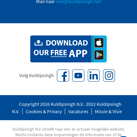
Mail naar
info@kuldipsingh.net
Volg Kuldipsingh
Copyright 2026 Kuldipsingh N.V.. 2022 Kuldipsingh
N.V.
Cookies & Privacy
Vacatures
Missie & Visie
Kuldipsingh N.V. streeft naar een zo actueel mogelijke website.
Mocht ondanks deze inspanningen de informatie van of de