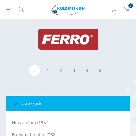
0
1
2
3
4
5
Categorie
Huis en tuin (1957)
Bouwmaterialen (762)