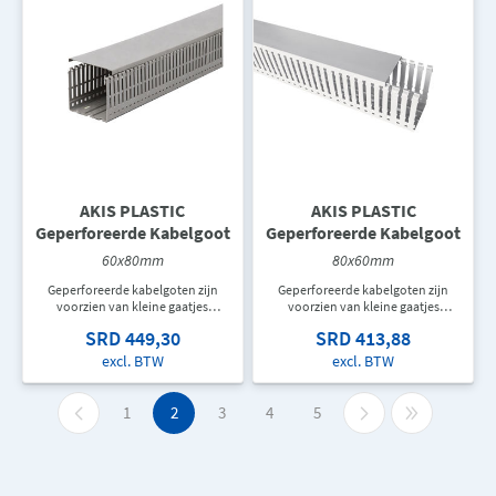
AKIS PLASTIC
AKIS PLASTIC
Geperforeerde Kabelgoot
Geperforeerde Kabelgoot
60x80mm
80x60mm
Geperforeerde kabelgoten zijn
Geperforeerde kabelgoten zijn
voorzien van kleine gaatjes
voorzien van kleine gaatjes
waardoor kabels snel en
waardoor kabels snel en
SRD 449,30
SRD 413,88
eenvoudig vastgemaakt kunnen
eenvoudig vastgemaakt kunnen
worden aan de bodem van de
worden aan de bodem van de
excl. BTW
excl. BTW
goot.
goot.
1
2
3
4
5