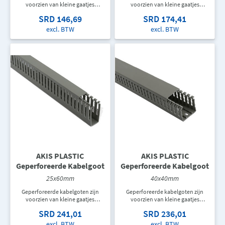
voorzien van kleine gaatjes
voorzien van kleine gaatjes
waardoor kabels snel en
waardoor kabels snel en
SRD 146,69
SRD 174,41
eenvoudig vastgemaakt kunnen
eenvoudig vastgemaakt kunnen
worden aan de bodem van de
worden aan de bodem van de
excl. BTW
excl. BTW
goot.
goot.
AKIS PLASTIC
AKIS PLASTIC
Geperforeerde Kabelgoot
Geperforeerde Kabelgoot
25x60mm
40x40mm
Geperforeerde kabelgoten zijn
Geperforeerde kabelgoten zijn
voorzien van kleine gaatjes
voorzien van kleine gaatjes
waardoor kabels snel en
waardoor kabels snel en
SRD 241,01
SRD 236,01
eenvoudig vastgemaakt kunnen
eenvoudig vastgemaakt kunnen
worden aan de bodem van de
worden aan de bodem van de
excl. BTW
excl. BTW