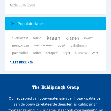
Actie 50% (298)
Populaire labels
kraan
kranen
"verfkwast
brush
kwast
mengkraan
mengkranen
paint
paintbrush
verf
paintroller
roller
scraper"
tegel
tuinsteen
ALLES BEKIJKEN
The Kuldipsingh Group
Op het gebied van bouwmaterialen van hoge kwaliteit en
aan de bouw gerelateerde diensten, is Kuldipsingh
toonaangevend in Suriname. Maar ook voor wegenbouw