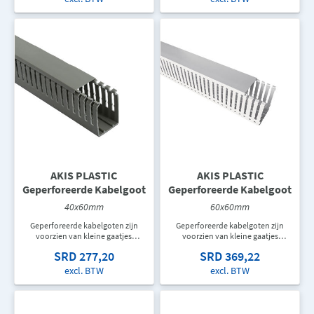
goot.
goot.
AKIS PLASTIC
AKIS PLASTIC
Geperforeerde Kabelgoot
Geperforeerde Kabelgoot
40x60mm
60x60mm
Geperforeerde kabelgoten zijn
Geperforeerde kabelgoten zijn
voorzien van kleine gaatjes
voorzien van kleine gaatjes
waardoor kabels snel en
waardoor kabels snel en
SRD 277,20
SRD 369,22
eenvoudig vastgemaakt kunnen
eenvoudig vastgemaakt kunnen
worden aan de bodem van de
worden aan de bodem van de
excl. BTW
excl. BTW
goot.
goot.