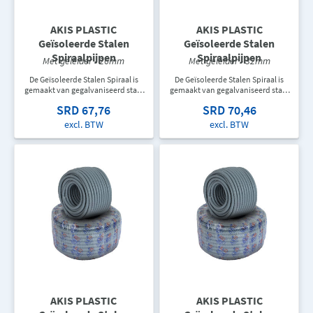
AKIS PLASTIC
AKIS PLASTIC
Geïsoleerde Stalen
Geïsoleerde Stalen
Spiraalpijpen
Spiraalpijpen
Met geleider - 26mm
Met geleider - 32mm
De Geïsoleerde Stalen Spiraal is
De Geïsoleerde Stalen Spiraal is
gemaakt van gegalvaniseerd staal
gemaakt van gegalvaniseerd staal
en kan veilig worden gebruikt in
en kan veilig worden gebruikt in
SRD 67,76
SRD 70,46
elektrische installaties, motoren,
elektrische installaties, motoren,
machines en
machines en
excl. BTW
excl. BTW
bouwplaatsinstallaties
bouwplaatsinstallaties
AKIS PLASTIC
AKIS PLASTIC