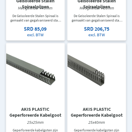
Geïsoleerde Stalen
Geïsoleerde Stalen
Spiraalpijpen
Spiraalpijpen
Met geleider - 40mm
Met geleider - 50mm
De Geïsoleerde Stalen Spiraal is
De Geïsoleerde Stalen Spiraal is
gemaakt van gegalvaniseerd staal
gemaakt van gegalvaniseerd staal
en kan veilig worden gebruikt in
en kan veilig worden gebruikt in
SRD 85,09
SRD 206,75
elektrische installaties, motoren,
elektrische installaties, motoren,
machines en
machines en
excl. BTW
excl. BTW
bouwplaatsinstallaties
bouwplaatsinstallaties
AKIS PLASTIC
AKIS PLASTIC
Geperforeerde Kabelgoot
Geperforeerde Kabelgoot
25x25mm
25x40mm
Geperforeerde kabelgoten zijn
Geperforeerde kabelgoten zijn