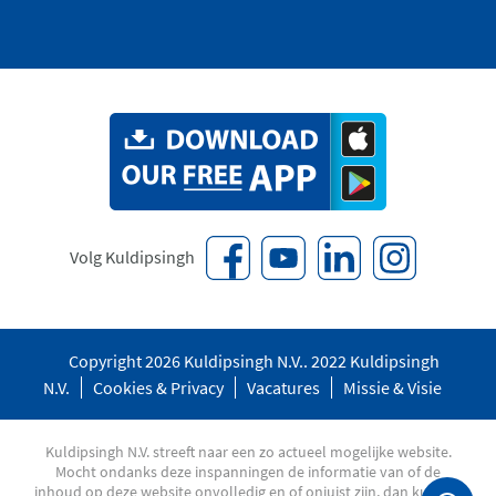
Volg Kuldipsingh
Copyright 2026 Kuldipsingh N.V.. 2022 Kuldipsingh
N.V.
Cookies & Privacy
Vacatures
Missie & Visie
Kuldipsingh N.V. streeft naar een zo actueel mogelijke website.
Mocht ondanks deze inspanningen de informatie van of de
inhoud op deze website onvolledig en of onjuist zijn, dan kunnen