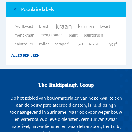
Populaire labels
kraan
kranen
"verfkwast
brush
kwast
mengkraan
mengkranen
paint
paintbrush
verf
paintroller
roller
scraper"
tegel
tuinsteen
ALLES BEKIJKEN
The Kuldipsingh Group
Op het gebied van bouwmaterialen van hoge kwaliteit en
aan de bouw gerelateerde diensten, is Kuldipsingh
toonaangevend in Suriname. Maar ook voor wegenbouw
en waterbouw, olieveld diensten, verhuur van zwaar
materieel, havendiensten en waardetransport, bent u bij