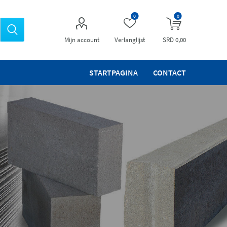
0
0
Mijn account
Verlanglijst
SRD 0,00
STARTPAGINA
CONTACT