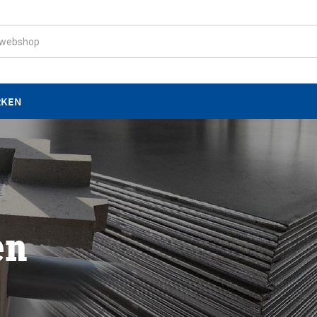
RKEN
en