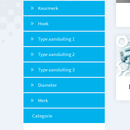
Keurmerk
Hoek
Type aansluiting 1
Type aansluiting 2
Type aansluiting 3
Diameter
Merk
Categorie