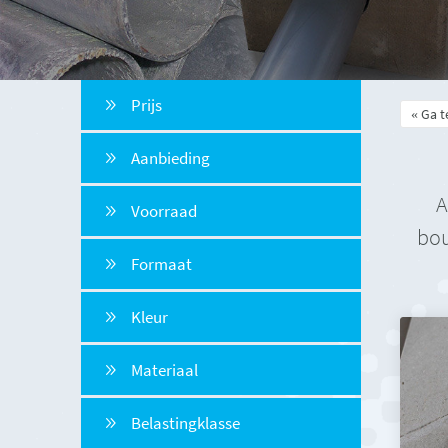
Prijs
Ga t
Aanbieding
A
Voorraad
bou
Formaat
Kleur
Materiaal
Belastingklasse