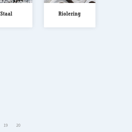
Staal
Riolering
19
20