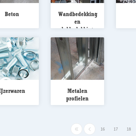
Beton
Wandbedekking
en
dakbedekking
IJzerwaren
Metalen
profielen
16
17
18