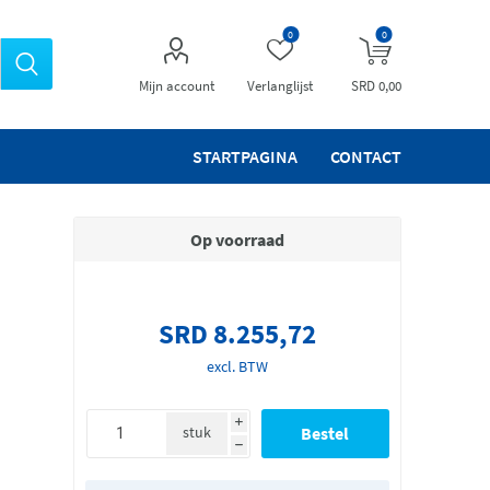
0
0
Mijn account
Verlanglijst
SRD 0,00
STARTPAGINA
CONTACT
Op voorraad
SRD 8.255,72
excl. BTW
i
stuk
h